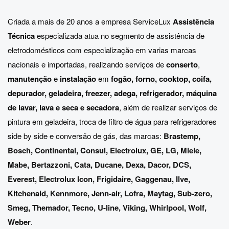
Criada a mais de 20 anos a empresa ServiceLux
Assistência
Técnica
especializada atua no segmento de assistência de
eletrodomésticos com especialização em varias marcas
nacionais e importadas, realizando serviços de
conserto
,
manutenção
e
instalação
em
fogão, forno, cooktop, coifa,
depurador, geladeira, freezer, adega, refrigerador, máquina
de lavar, lava e seca e secadora
, além de realizar serviços de
pintura em geladeira, troca de filtro de água para refrigeradores
side by side e conversão de gás, das marcas:
Brastemp
,
Bosch
,
Continental
,
Consul
,
Electrolux
,
GE
,
LG
,
Miele
,
Mabe
,
Bertazzoni
,
Cata
,
Ducane
,
Dexa
,
Dacor
,
DCS
,
Everest
,
Electrolux Icon
,
Frigidaire
,
Gaggenau
,
Ilve
,
Kitchenaid
,
Kennmore
,
Jenn-air
,
Lofra
,
Maytag
,
Sub-zero
,
Smeg
,
Themador
,
Tecno
,
U-line
,
Viking
,
Whirlpool
,
Wolf
,
Weber
.