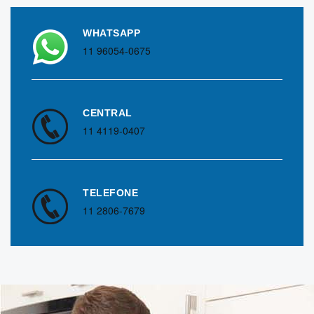
WHATSAPP
11 96054-0675
CENTRAL
11 4119-0407
TELEFONE
11 2806-7679