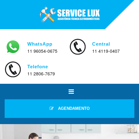
WhatsApp
Central
11 96054-0675
11 4119-0407
Telefone
11 2806-7679
AGENDAMENTO