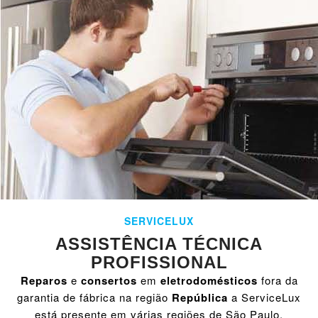
SERVICELUX
ASSISTÊNCIA TÉCNICA
PROFISSIONAL
Reparos
e
consertos
em
eletrodomésticos
fora da
garantia de fábrica na região
República
a ServiceLux
está presente em várias regiões de São Paulo,