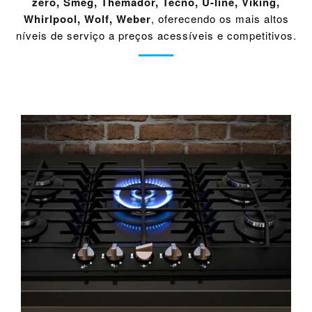
zero
,
Smeg
,
Themador
,
Tecno
,
U-line
,
Viking
,
Whirlpool
,
Wolf
,
Weber
, oferecendo os mais altos
níveis de serviço a preços acessíveis e competitivos.