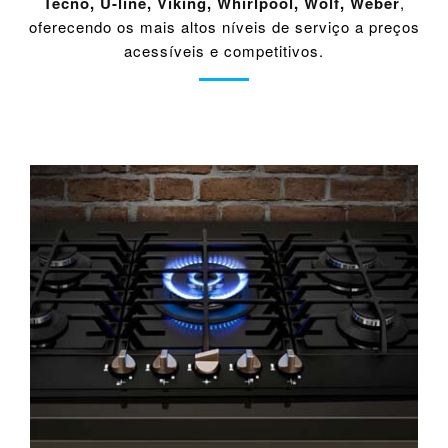
Tecno
,
U-line
,
Viking
,
Whirlpool
,
Wolf
,
Weber
,
oferecendo os mais altos níveis de serviço a preços
acessíveis e competitivos.