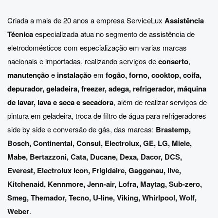
Criada a mais de 20 anos a empresa ServiceLux
Assistência
Técnica
especializada atua no segmento de assistência de
eletrodomésticos com especialização em varias marcas
nacionais e importadas, realizando serviços de
conserto
,
manutenção
e
instalação
em
fogão, forno, cooktop, coifa,
depurador, geladeira, freezer, adega, refrigerador, máquina
de lavar, lava e seca e secadora
, além de realizar serviços de
pintura em geladeira, troca de filtro de água para refrigeradores
side by side e conversão de gás, das marcas:
Brastemp
,
Bosch
,
Continental
,
Consul
,
Electrolux
,
GE
,
LG
,
Miele
,
Mabe
,
Bertazzoni
,
Cata
,
Ducane
,
Dexa
,
Dacor
,
DCS
,
Everest
,
Electrolux Icon
,
Frigidaire
,
Gaggenau
,
Ilve
,
Kitchenaid
,
Kennmore
,
Jenn-air
,
Lofra
,
Maytag
,
Sub-zero
,
Smeg
,
Themador
,
Tecno
,
U-line
,
Viking
,
Whirlpool
,
Wolf
,
Weber
.