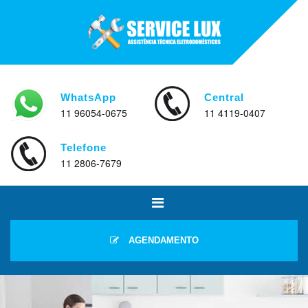
WhatsApp
Central
11 96054-0675
11 4119-0407
Telefone
11 2806-7679
AGENDAMENTO