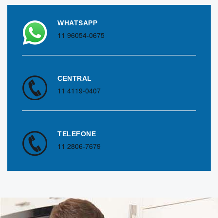
WHATSAPP
11 96054-0675
CENTRAL
11 4119-0407
TELEFONE
11 2806-7679