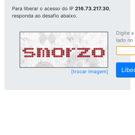
Para liberar o acesso
do IP
216.73.217.30
,
responda ao desafio abaixo.
Digite 
lado no
[trocar imagem]