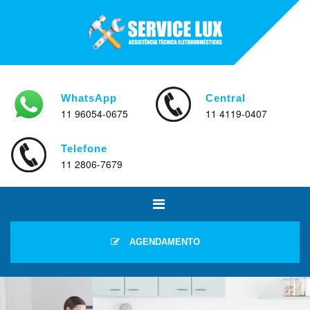
WhatsApp
Central
11 96054-0675
11 4119-0407
Telefone
11 2806-7679
AGENDAMENTO