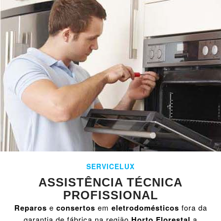
SERVICELUX
ASSISTÊNCIA TÉCNICA
PROFISSIONAL
Reparos
e
consertos
em
eletrodomésticos
fora da
garantia de fábrica na região
Horto Florestal
a