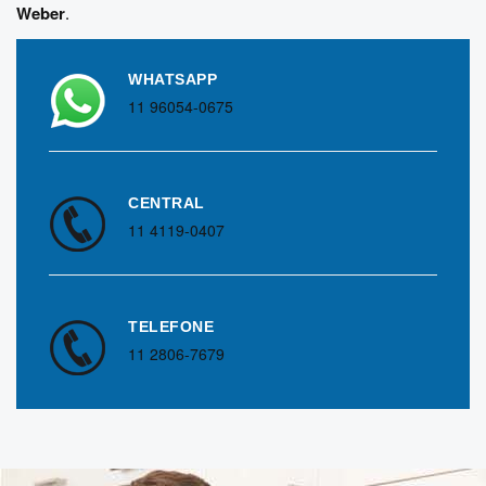
Weber
.
WHATSAPP
11 96054-0675
CENTRAL
11 4119-0407
TELEFONE
11 2806-7679