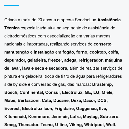
Criada a mais de 20 anos a empresa ServiceLux
Assistência
Técnica
especializada atua no segmento de assistência de
eletrodomésticos com especialização em varias marcas
nacionais e importadas, realizando serviços de
conserto
,
manutenção
e
instalação
em
fogão, forno, cooktop, coifa,
depurador, geladeira, freezer, adega, refrigerador, máquina
de lavar, lava e seca e secadora
, além de realizar serviços de
pintura em geladeira, troca de filtro de água para refrigeradores
side by side e conversão de gás, das marcas:
Brastemp
,
Bosch
,
Continental
,
Consul
,
Electrolux
,
GE
,
LG
,
Miele
,
Mabe
,
Bertazzoni
,
Cata
,
Ducane
,
Dexa
,
Dacor
,
DCS
,
Everest
,
Electrolux Icon
,
Frigidaire
,
Gaggenau
,
Ilve
,
Kitchenaid
,
Kennmore
,
Jenn-air
,
Lofra
,
Maytag
,
Sub-zero
,
Smeg
,
Themador
,
Tecno
,
U-line
,
Viking
,
Whirlpool
,
Wolf
,