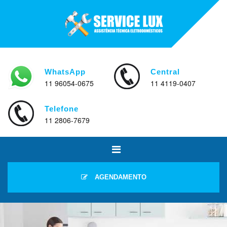
WhatsApp
Central
11 96054-0675
11 4119-0407
Telefone
11 2806-7679
AGENDAMENTO