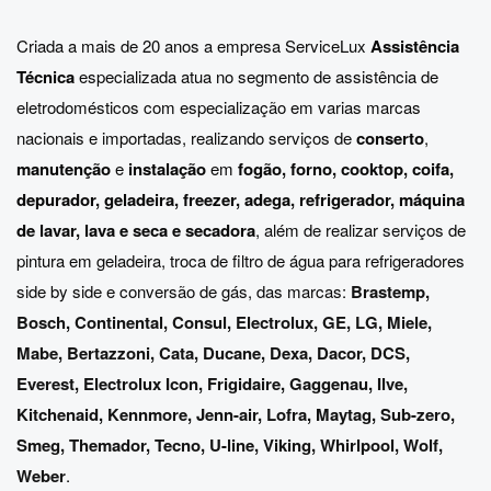
Criada a mais de 20 anos a empresa ServiceLux
Assistência
Técnica
especializada atua no segmento de assistência de
eletrodomésticos com especialização em varias marcas
nacionais e importadas, realizando serviços de
conserto
,
manutenção
e
instalação
em
fogão, forno, cooktop, coifa,
depurador, geladeira, freezer, adega, refrigerador, máquina
de lavar, lava e seca e secadora
, além de realizar serviços de
pintura em geladeira, troca de filtro de água para refrigeradores
side by side e conversão de gás, das marcas:
Brastemp
,
Bosch
,
Continental
,
Consul
,
Electrolux
,
GE
,
LG
,
Miele
,
Mabe
,
Bertazzoni
,
Cata
,
Ducane
,
Dexa
,
Dacor
,
DCS
,
Everest
,
Electrolux Icon
,
Frigidaire
,
Gaggenau
,
Ilve
,
Kitchenaid
,
Kennmore
,
Jenn-air
,
Lofra
,
Maytag
,
Sub-zero
,
Smeg
,
Themador
,
Tecno
,
U-line
,
Viking
,
Whirlpool
,
Wolf
,
Weber
.