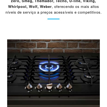
zero
,
Smeg
,
Themador
,
Tecno
,
U-line
,
Viking
,
Whirlpool
,
Wolf
,
Weber
, oferecendo os mais altos
níveis de serviço a preços acessíveis e competitivos.