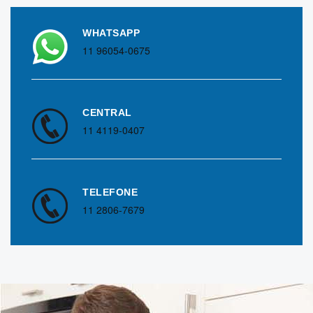
WHATSAPP
11 96054-0675
CENTRAL
11 4119-0407
TELEFONE
11 2806-7679