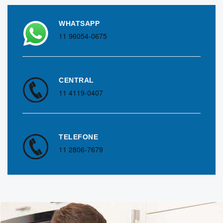
WHATSAPP
11 96054-0675
CENTRAL
11 4119-0407
TELEFONE
11 2806-7679