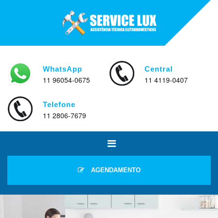
WhatsApp
Central
11 96054-0675
11 4119-0407
Telefone
11 2806-7679
AGENDAMENTO