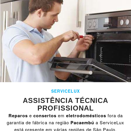
SERVICELUX
ASSISTÊNCIA TÉCNICA
PROFISSIONAL
Reparos
e
consertos
em
eletrodomésticos
fora da
garantia de fábrica na região
Pacaembú
a ServiceLux
está presente em várias regiões de São Paulo,