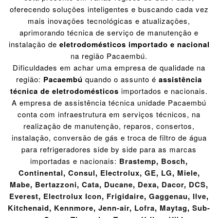
oferecendo soluções inteligentes e buscando cada vez
mais inovações tecnológicas e atualizações,
aprimorando técnica de serviço de manutenção e
instalação de
eletrodomésticos importado e nacional
na região Pacaembú.
Dificuldades em achar uma empresa de qualidade na
região:
Pacaembú
quando o assunto é
assistência
técnica de eletrodomésticos
importados e nacionais.
A empresa de assistência técnica unidade Pacaembú
conta com infraestrutura em serviços técnicos, na
realização de manutenção, reparos, consertos,
instalação, conversão de gás e troca de filtro de água
para refrigeradores side by side para as marcas
importadas e nacionais:
Brastemp
,
Bosch
,
Continental
,
Consul
,
Electrolux
,
GE
,
LG
,
Miele
,
Mabe
,
Bertazzoni
,
Cata
,
Ducane
,
Dexa
,
Dacor
,
DCS
,
Everest
,
Electrolux Icon
,
Frigidaire
,
Gaggenau
,
Ilve
,
Kitchenaid
,
Kennmore
,
Jenn-air
,
Lofra
,
Maytag
,
Sub-