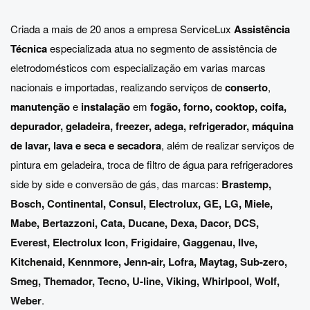
Criada a mais de 20 anos a empresa ServiceLux
Assistência
Técnica
especializada atua no segmento de assistência de
eletrodomésticos com especialização em varias marcas
nacionais e importadas, realizando serviços de
conserto
,
manutenção
e
instalação
em
fogão, forno, cooktop, coifa,
depurador, geladeira, freezer, adega, refrigerador, máquina
de lavar, lava e seca e secadora
, além de realizar serviços de
pintura em geladeira, troca de filtro de água para refrigeradores
side by side e conversão de gás, das marcas:
Brastemp
,
Bosch
,
Continental
,
Consul
,
Electrolux
,
GE
,
LG
,
Miele
,
Mabe
,
Bertazzoni
,
Cata
,
Ducane
,
Dexa
,
Dacor
,
DCS
,
Everest
,
Electrolux Icon
,
Frigidaire
,
Gaggenau
,
Ilve
,
Kitchenaid
,
Kennmore
,
Jenn-air
,
Lofra
,
Maytag
,
Sub-zero
,
Smeg
,
Themador
,
Tecno
,
U-line
,
Viking
,
Whirlpool
,
Wolf
,
Weber
.