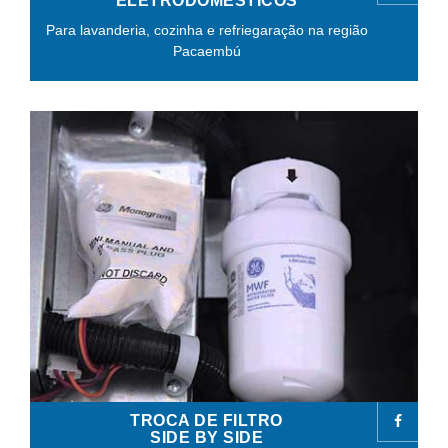
ELETRODOMÉSTICOS
Para lavanderia, cozinha e refriegaração na região
Pacaembú
TROCA DE FILTRO
SIDE BY SIDE