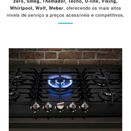
zero
,
Smeg
,
Themador
,
Tecno
,
U-line
,
Viking
,
Whirlpool
,
Wolf
,
Weber
, oferecendo os mais altos
níveis de serviço a preços acessíveis e competitivos.