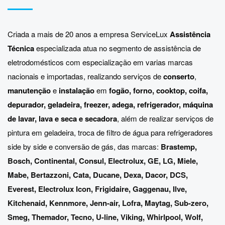
Criada a mais de 20 anos a empresa ServiceLux
Assistência
Técnica
especializada atua no segmento de assistência de
eletrodomésticos com especialização em varias marcas
nacionais e importadas, realizando serviços de
conserto
,
manutenção
e
instalação
em
fogão, forno, cooktop, coifa,
depurador, geladeira, freezer, adega, refrigerador, máquina
de lavar, lava e seca e secadora
, além de realizar serviços de
pintura em geladeira, troca de filtro de água para refrigeradores
side by side e conversão de gás, das marcas:
Brastemp
,
Bosch
,
Continental
,
Consul
,
Electrolux
,
GE
,
LG
,
Miele
,
Mabe
,
Bertazzoni
,
Cata
,
Ducane
,
Dexa
,
Dacor
,
DCS
,
Everest
,
Electrolux Icon
,
Frigidaire
,
Gaggenau
,
Ilve
,
Kitchenaid
,
Kennmore
,
Jenn-air
,
Lofra
,
Maytag
,
Sub-zero
,
Smeg
,
Themador
,
Tecno
,
U-line
,
Viking
,
Whirlpool
,
Wolf
,