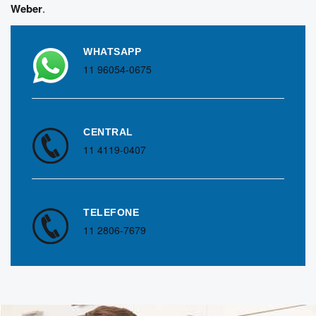
Weber
.
WHATSAPP
11 96054-0675
CENTRAL
11 4119-0407
TELEFONE
11 2806-7679