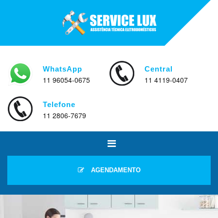
WhatsApp
Central
11 96054-0675
11 4119-0407
Telefone
11 2806-7679
AGENDAMENTO