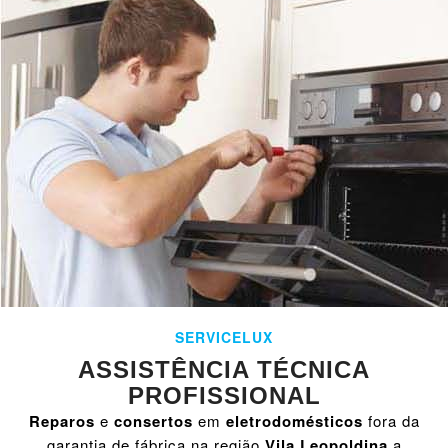
SERVICELUX
ASSISTÊNCIA TÉCNICA
PROFISSIONAL
Reparos
e
consertos
em
eletrodomésticos
fora da
garantia de fábrica na região
Vila Leopoldina
a