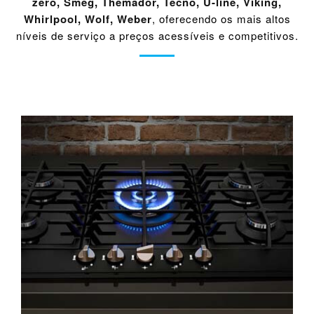
zero
,
Smeg
,
Themador
,
Tecno
,
U-line
,
Viking
,
Whirlpool
,
Wolf
,
Weber
, oferecendo os mais altos
níveis de serviço a preços acessíveis e competitivos.