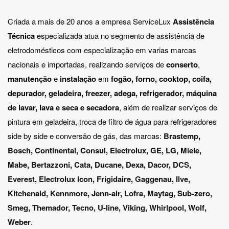
Criada a mais de 20 anos a empresa ServiceLux
Assistência
Técnica
especializada atua no segmento de assistência de
eletrodomésticos com especialização em varias marcas
nacionais e importadas, realizando serviços de
conserto
,
manutenção
e
instalação
em
fogão, forno, cooktop, coifa,
depurador, geladeira, freezer, adega, refrigerador, máquina
de lavar, lava e seca e secadora
, além de realizar serviços de
pintura em geladeira, troca de filtro de água para refrigeradores
side by side e conversão de gás, das marcas:
Brastemp
,
Bosch
,
Continental
,
Consul
,
Electrolux
,
GE
,
LG
,
Miele
,
Mabe
,
Bertazzoni
,
Cata
,
Ducane
,
Dexa
,
Dacor
,
DCS
,
Everest
,
Electrolux Icon
,
Frigidaire
,
Gaggenau
,
Ilve
,
Kitchenaid
,
Kennmore
,
Jenn-air
,
Lofra
,
Maytag
,
Sub-zero
,
Smeg
,
Themador
,
Tecno
,
U-line
,
Viking
,
Whirlpool
,
Wolf
,
Weber
.