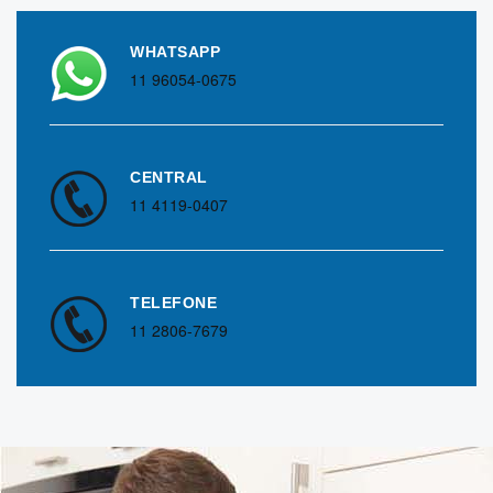
WHATSAPP
11 96054-0675
CENTRAL
11 4119-0407
TELEFONE
11 2806-7679