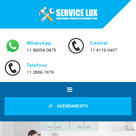
WhatsApp
Central
11 96054-0675
11 4119-0407
Telefone
11 2806-7679
AGENDAMENTO