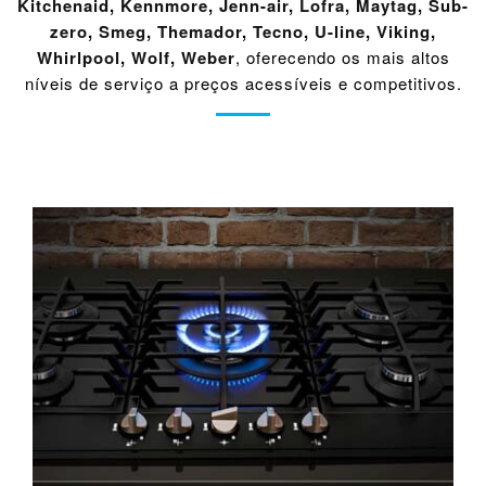
Kitchenaid
,
Kennmore
,
Jenn-air
,
Lofra
,
Maytag
,
Sub-
zero
,
Smeg
,
Themador
,
Tecno
,
U-line
,
Viking
,
Whirlpool
,
Wolf
,
Weber
, oferecendo os mais altos
níveis de serviço a preços acessíveis e competitivos.