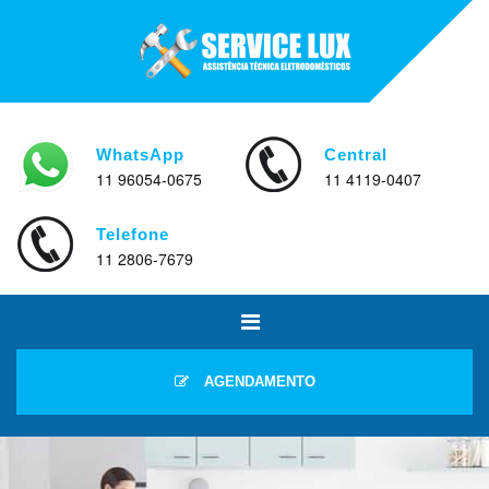
WhatsApp
Central
11 96054-0675
11 4119-0407
Telefone
11 2806-7679
AGENDAMENTO