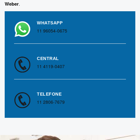
Weber
.
WHATSAPP
11 96054-0675
CENTRAL
11 4119-0407
TELEFONE
11 2806-7679