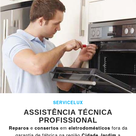
SERVICELUX
ASSISTÊNCIA TÉCNICA
PROFISSIONAL
Reparos
e
consertos
em
eletrodomésticos
fora da
garantia de fábrica na região
Cidade Jardim
a