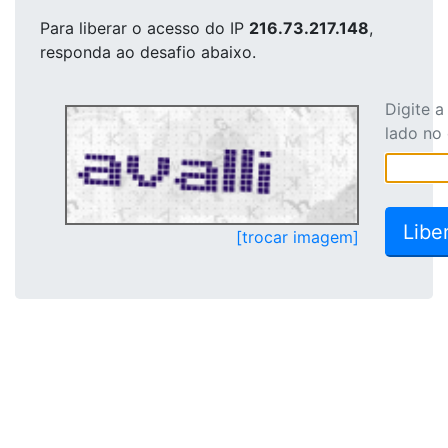
Para liberar o acesso
do IP
216.73.217.148
,
responda ao desafio abaixo.
Digite 
lado no
[trocar imagem]