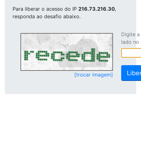
Para liberar o acesso
do IP
216.73.216.30
,
responda ao desafio abaixo.
Digite 
lado no
[trocar imagem]