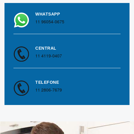
WHATSAPP
11 96054-0675
CENTRAL
11 4119-0407
TELEFONE
11 2806-7679