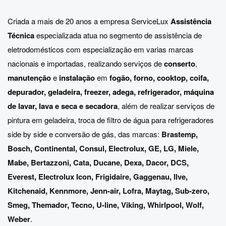
Criada a mais de 20 anos a empresa ServiceLux
Assistência
Técnica
especializada atua no segmento de assistência de
eletrodomésticos com especialização em varias marcas
nacionais e importadas, realizando serviços de
conserto
,
manutenção
e
instalação
em
fogão, forno, cooktop, coifa,
depurador, geladeira, freezer, adega, refrigerador, máquina
de lavar, lava e seca e secadora
, além de realizar serviços de
pintura em geladeira, troca de filtro de água para refrigeradores
side by side e conversão de gás, das marcas:
Brastemp
,
Bosch
,
Continental
,
Consul
,
Electrolux
,
GE
,
LG
,
Miele
,
Mabe
,
Bertazzoni
,
Cata
,
Ducane
,
Dexa
,
Dacor
,
DCS
,
Everest
,
Electrolux Icon
,
Frigidaire
,
Gaggenau
,
Ilve
,
Kitchenaid
,
Kennmore
,
Jenn-air
,
Lofra
,
Maytag
,
Sub-zero
,
Smeg
,
Themador
,
Tecno
,
U-line
,
Viking
,
Whirlpool
,
Wolf
,
Weber
.