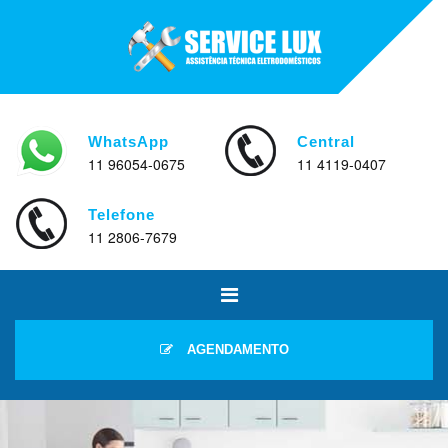
WhatsApp
Central
11 96054-0675
11 4119-0407
Telefone
11 2806-7679
AGENDAMENTO