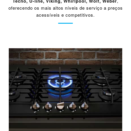
Tecno
,
U-line
,
Viking
,
Whirlpool
,
Wolf
,
Weber
,
oferecendo os mais altos níveis de serviço a preços
acessíveis e competitivos.